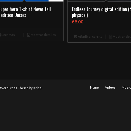
super hero T-shirt Never fall
Endlees Journey digital edition (
 edition Unisex
physical)
€
8.00
Leer más
Mostrar detalles
Añadir al carrito
Mostrar det
Home
Videos
Music
 WordPress Theme by Kriesi