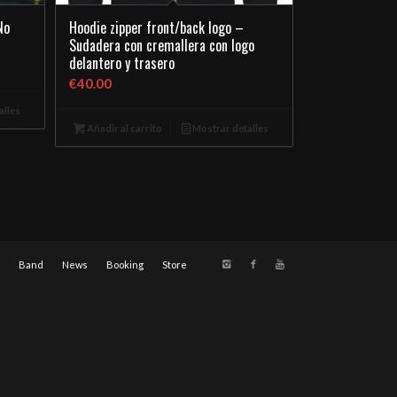
No
Hoodie zipper front/back logo –
Sudadera con cremallera con logo
delantero y trasero
€
40.00
alles
Añadir al carrito
Mostrar detalles
Band
News
Booking
Store