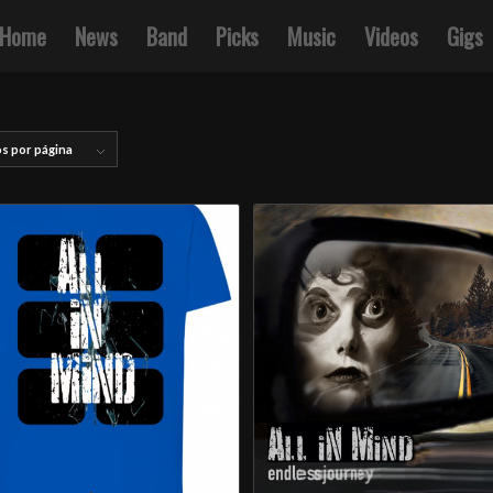
Home
News
Band
Picks
Music
Videos
Gigs
os por página