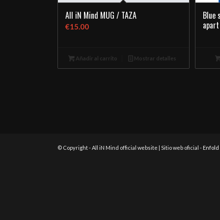
All iN Mind MUG / TAZA
Blue 
apart
€
15.00
Añadir al carrito
Mostrar detalles
© Copyright - All iN Mind official website | Sitio web oficial -
Enfold