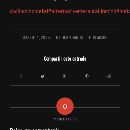
#allinmindmetal
#alternativemetal
#allinmind
#met
MARZO 14, 2025
0 COMENTARIOS
POR
ADMIN
/
/
Compartir esta entrada
0
COMENTARIOS