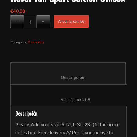
€
40.00
Añadir al carrito
Categoría:
Camisetas
						Descripción					
						Valoraciones (0)					
Descripción
Please, Add your size (S, M, L, XL, 2XL) in the order
notes box. Free delivery /// Por favor, incluye tu