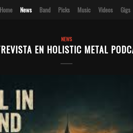
Home
News
Band
Picks
Music
Videos
Gigs
NEWS
TREVISTA EN HOLISTIC METAL PODC