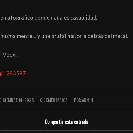
nematográfico donde nada es casualidad.
misma mente… y una brutal historia detrás del metal.
 iVoox :
sq/1283597
DICIEMBRE 14, 2025
0 COMENTARIOS
POR
ADMIN
/
/
Compartir esta entrada