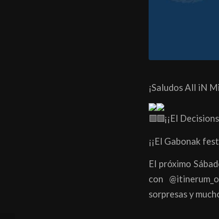
¡Saludos All iN M
¡¡El Decisions
¡¡El Gabonak fest
El próximo Sába
con @itinerum_o
sorpresas y much