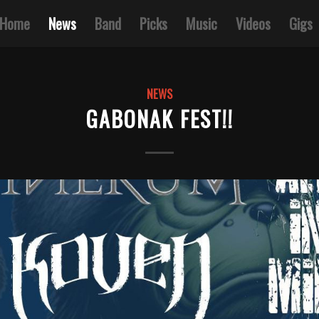
Home
News
Band
Picks
Music
Videos
Gigs
NEWS
GABONAK FEST!!