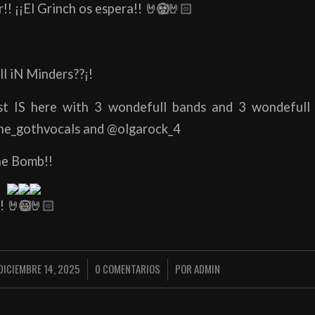
!! ¡¡El Grinch os espera!!
ll iN Minders??¡!
t IS here with 3 wondefull bands and 3 wondefull f
ne_gothvocals and @olgarock_4
the Bomb!!
!!
DICIEMBRE 14, 2025
0 COMENTARIOS
POR
ADMIN
/
/