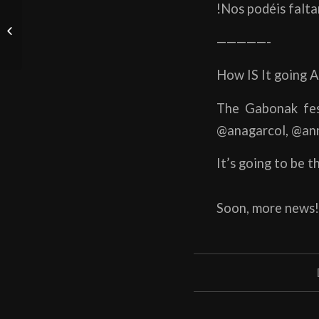
!Nos podéis faltar
Entrevista en Holistic
metal podcast
—————-
How IS It going A
The Gabonak fes
@anagarcol, @an
It’s going to be 
Soon, more news